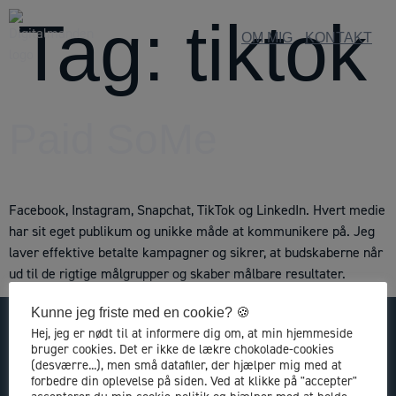
Tag:
tiktok
OM MIG
KONTAKT
Paid SoMe
Facebook, Instagram, Snapchat, TikTok og LinkedIn. Hvert medie
har sit eget publikum og unikke måde at kommunikere på. Jeg
laver effektive betalte kampagner og sikrer, at budskaberne når
ud til de rigtige målgrupper og skaber målbare resultater.
Kunne jeg friste med en cookie? 🍪
Hej, jeg er nødt til at informere dig om, at min hjemmeside
Kontakt
bruger cookies. Det er ikke de lækre chokolade-cookies
(desværre...), men små datafiler, der hjælper mig med at
Digitalmanden
forbedre din oplevelse på siden. Ved at klikke på "accepter"
Gudrunsvej 78