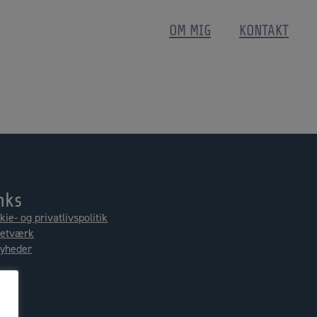
OM MIG
KONTAKT
nks
kie- og privatlivspolitik
netværk
nyheder