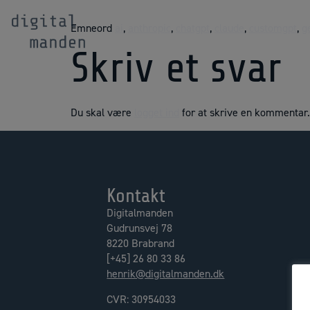
Emneord
ai
,
anthropic
,
chatgpt
,
claude
,
customgpt
,
g
Skriv et svar
Du skal være
logget ind
for at skrive en kommentar.
Kontakt
Digitalmanden
Gudrunsvej 78
8220 Brabrand
[+45] 26 80 33 86
henrik@digitalmanden.dk
CVR: 30954033