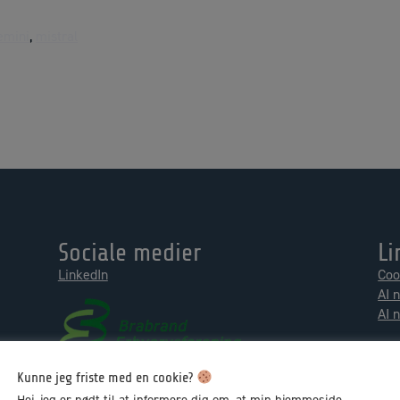
emini
,
mistral
Sociale medier
Li
LinkedIn
Coo
AI 
AI 
Kunne jeg friste med en cookie?
Hej, jeg er nødt til at informere dig om, at min hjemmeside